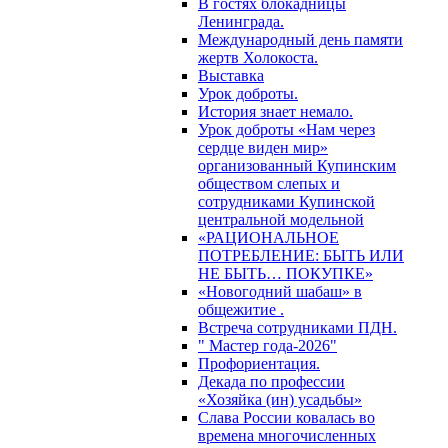
В гостях блокадницы
Ленинграда.
Международный день памяти
жертв Холокоста.
Выставка
Урок доброты.
История знает немало.
Урок доброты «Нам через
сердце виден мир»
организованный Купинским
обществом слепых и
сотрудниками Купинской
центральной модельной
«РАЦИОНАЛЬНОЕ
ПОТРЕБЛЕНИЕ: БЫТЬ ИЛИ
НЕ БЫТЬ… ПОКУПКЕ»
«Новогодний шабаш» в
общежитие .
Встреча сотрудниками ПДН.
" Мастер года-2026"
Профориентация.
Декада по профессии
«Хозяйка (ин) усадьбы»
Слава России ковалась во
времена многочисленных