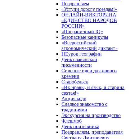
Поздравляем
«Уступи дорогу поездам!»
ОНЛАЙН-ВИКТОРИНА
«ЕДИНСТВО НАРОДОВ
РОССИИ»
«Пограничный IQ»
Безопасные каникулы
«Всероссийский
агрономический диктант»
НЕурок географии
День славянской
письменности
Сильные идеи для нового
времени
Старобельск
«Их нравы, и язык, и старина
святая!»
Акция кедр
Сладкое знакомство с
традициями
Экскурсия на производство
Флешмоб
День призывника
Поздравляем, преподавателя
Светлану Дмитриевну