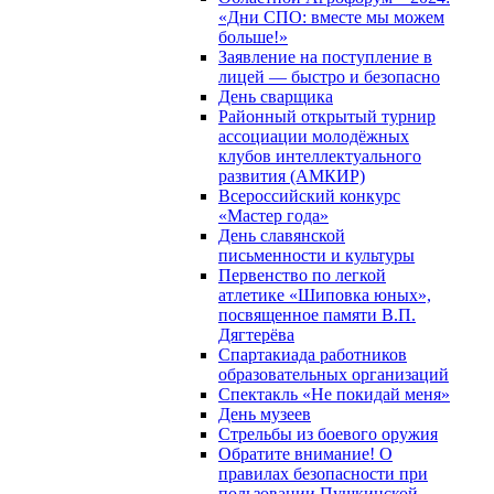
«Дни СПО: вместе мы можем
больше!»
Заявление на поступление в
лицей — быстро и безопасно
День сварщика
Районный открытый турнир
ассоциации молодёжных
клубов интеллектуального
развития (АМКИР)
Всероссийский конкурс
«Мастер года»
День славянской
письменности и культуры
Первенство по легкой
атлетике «Шиповка юных»,
посвященное памяти В.П.
Дягтерёва
Спартакиада работников
образовательных организаций
Спектакль «Не покидай меня»
День музеев
Стрельбы из боевого оружия
Обратите внимание! О
правилах безопасности при
пользовании Пушкинской