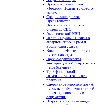
Презентация выставки
«Земляки. Подвиг трудового
тыла».
Среди стипендиатов
Правительства
Новосибирской области
студентов СПО.
Экологический КВН
Интеллектуальный баттл в
аграрном лицее: Крым и
Россия одна судьба!
Викторина «Крым и Россия
вместе навсегда»
Научно-практическая
конференция «Моя профессия
– мое будущее»
Урок финансовой
грамотности от эксперта-
практика.
Спортивное мероприятие «А
ну-ка, парни!» среди юношей
лицея, проживающих в
общежитии.
Встреча с военнослужащие