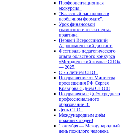
Профориентационная
экскурсия .
"Классный час прошел в
необычном формате".
Урок финансовой
грамотности от эксперта-
практика.
Первый Всероссийский
Агрономический диктант.
Фестиваль педагогического
опыта областного конкурса
«Методический компас СПО»
— 2025.
С 75-летием СПО .
Поздравление от Министра
просвещения РФ Сергея
Кравцова с Днём СПО!!!
Поздравляем с Днём среднего
профессионального
образование !!!
День СПО .
Международным днём
пожилых людей!
1 октября — Международный
день пожилого человека