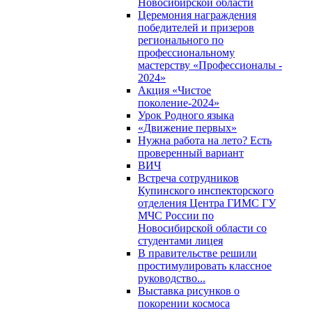
Новосибирской области
Церемония награждения
победителей и призеров
регионального по
профессиональному
мастерству «Профессионалы -
2024»
Акция «Чистое
поколение-2024»
Урок Родного языка
«Движение первых»
Нужна работа на лето? Есть
проверенный вариант
ВИЧ
Встреча сотрудников
Купинского инспекторского
отделения Центра ГИМС ГУ
МЧС России по
Новосибирской области со
студентами лицея
В правительстве решили
простимулировать классное
руководство...
Выставка рисунков о
покорении космоса