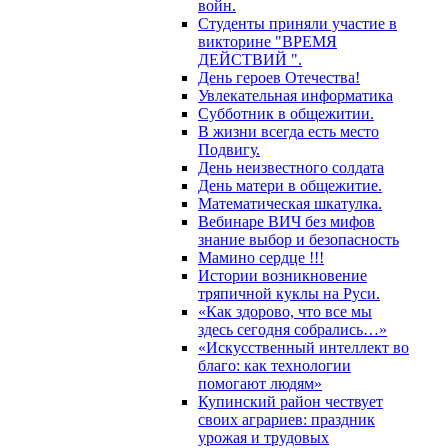
войн.
Cтуденты приняли участие в
викторине "ВРЕМЯ
ДЕЙСТВИЙ ".
День героев Отечества!
Увлекательная информатика
Субботник в общежитии.
В жизни всегда есть место
Подвигу.
День неизвестного солдата
День матери в общежитие.
Математическая шкатулка.
Вебинаре ВИЧ без мифов
знание выбор и безопасность
Мамино сердце !!!
Истории возникновение
тряпичной куклы на Руси.
«Как здорово, что все мы
здесь сегодня собрались…»
«Искусственный интеллект во
благо: как технологии
помогают людям»
Купинский район чествует
своих аграриев: праздник
урожая и трудовых