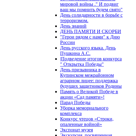
мировой войны ." И подвиг
ваш мы помнить будем свято"
День солидарности в борьбе с
терроризмом.
День знаний
ДЕНЬ ПАМЯТИ И СКОРБИ
"Герои рядом с нами" к Дню
России
День русского языка. День
Пушкина А.С.
|Подведение итогов конкурса
" Открытка Победы"
День призывника в
Купинском межрайонном
аграрном лицее: поддержка
будущих защитников Родины
Память о Великой Победе в
акции «Сад памяти»!
Парад Победы
Уборка мемориального
комплекса
Конкурс чтецов «Строки,
опаленные войной»
Экспонат музея
Экскурсия, посвященная