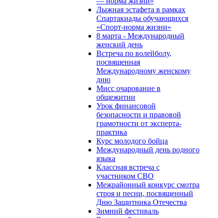
— норма жизни»
Лыжная эстафета в рамках
Спартакиады обучающихся
«Спорт-норма жизни»
8 марта - Международный
женский день
Встреча по волейболу,
посвященная
Международному женскому
дню
Мисс очарование в
общежитии
Урок финансовой
безопасности и правовой
грамотности от эксперта-
практика
Курс молодого бойца
Международный день родного
языка
Классная встреча с
участником СВО
Межрайонный конкурс смотра
строя и песни, посвященный
Дню Защитника Отечества
Зимний фестиваль