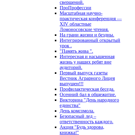
свершений.
ПроПрофессии
Масштабная научно-
практическая конференция —
XIV областные
Ломоносовские чтения.
На грани жизни и бездны.
Интегрированный открытый
урок .
"Память жива ".
Интересная и насыщенная
жизнь у наших ребят вне
аудиторий.
Первый выпуск газеты
Вестник Аграрного Лицея
выпущен!!!
Профилактическая беседа.
Осенний бал в общежитие.
Викторина "День народного
единства"
День комсомола.
Безопасный лед –
ответственность каждого.
Акция "Будь здорова,
книжка!"