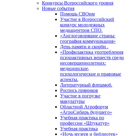
Конкурсы Всероссийского уровня
Новые события
Помощь СВОим
Участие в Всероссийский
конкурс молодежных
медиацентров СПО.
«Англоговорящие страны:
география коммуникация»
День памяти и скорби .
«Профилактика употребления
психоактивных веществ среди
несовершеннолетних:
медицинские,
психологические и правовые
аспекты.
Литературный флешмоб.
Роспись пряников
Участие в погрузке
макулатуры
Областной Агрофорум
«АгроСибирь будущего»
Учебная практика по
профессии «Штукатур»
Учебная практика
«Ночь музеев и библиотек»