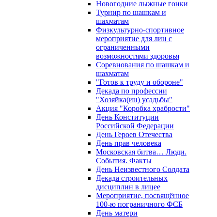
Новогодние лыжные гонки
Турнир по шашкам и
шахматам
Физкультурно-спортивное
мероприятие для лиц с
ограниченными
возможностями здоровья
Соревнования по шашкам и
шахматам
"Готов к труду и обороне"
Декада по профессии
"Хозяйка(ин) усадьбы"
Акция "Коробка храбрости"
День Конституции
Российской Федерации
День Героев Отечества
День прав человека
Московская битва… Люди.
События. Факты
День Неизвестного Солдата
Декада строительных
дисциплин в лицее
Мероприятие, посвящённое
100-ю пограничного ФСБ
День матери