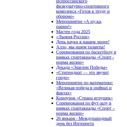
Всероссийского
физкультурно-спортивного
комплекса «Готов к труду и
обороне»
Мероприятие «А ну-ка,
парни!»
Мастер года 2025
«Лыжня России»
День науки в нашем лицее!
Алло, мы ищем таланты!
Соревнования по баскетболу в
рамках спартакиады «Спорт -
норма жизни»
Декада «Эшелон Победы»
«Стипендиат — это звучит
гордо»
Мероприятие по математике:
«Великая победа в цифрах и
фактах»
Киноурок «Страна игрушек»
Соревнования по фут-залу в
рамках спартакиады «Спорт –
норма жизни»
26 января - Международный
день без Интернета