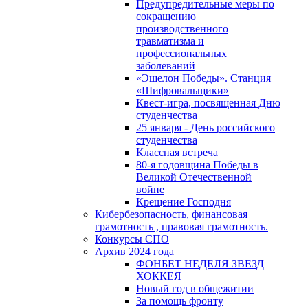
Предупредительные меры по
сокращению
производственного
травматизма и
профессиональных
заболеваний
«Эшелон Победы». Станция
«Шифровальщики»
Квест-игра, посвященная Дню
студенчества
25 января - День российского
студенчества
Классная встреча
80-я годовщина Победы в
Великой Отечественной
войне
Крещение Господня
Кибербезопасность, финансовая
грамотность , правовая грамотность.
Конкурсы СПО
Архив 2024 года
ФОНБЕТ НЕДЕЛЯ ЗВЕЗД
ХОККЕЯ
Новый год в общежитии
За помощь фронту