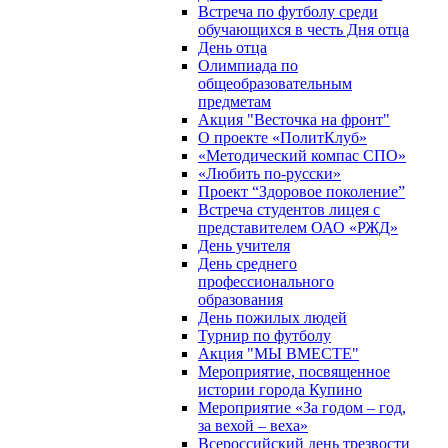
Встреча по футболу среди
обучающихся в честь Дня отца
День отца
Олимпиада по
общеобразовательным
предметам
Акция "Весточка на фронт"
О проекте «ПолитКлуб»
«Методический компас СПО»
«Любить по-русски»
Проект “Здоровое поколение”
Встреча студентов лицея с
представителем ОАО «РЖД»
День учителя
День среднего
профессионального
образования
День пожилых людей
Турнир по футболу
Акция "МЫ ВМЕСТЕ"
Мероприятие, посвященное
истории города Купино
Мероприятие «За годом – год,
за вехой – веха»
Всероссийский день трезвости