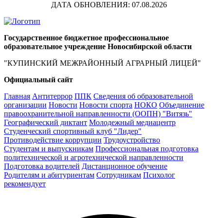
ДАТА ОБНОВЛЕНИЯ: 07.08.2026
Государственное бюджетное профессиональное
образовательное учреждение Новосибирской области
"КУПИНСКИЙ МЕЖРАЙОННЫЙ АГРАРНЫЙ ЛИЦЕЙ"
Официальный сайт
Главная
Антитеррор
ППК
Сведения об образовательной
организации
Новости
Новости спорта
НОКО
Объединение
правоохранительной направленности (ООПН) "Витязь"
Географический диктант
Молодежный медиацентр
Студенческий спортивный клуб "Лидер"
Противодействие коррупции
Трудоустройство
Студентам и выпускникам
Профессиональная подготовка
политехнической и агротехнической направленности
Подготовка водителей
Дистанционное обучение
Родителям и абитуриентам
Сотрудникам
Психолог
рекомендует