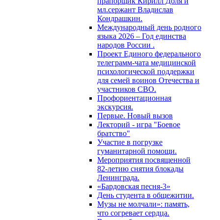
прапорщик Кирилл Доля и
мл.сержант Владислав
Кондрашкин.
Международный день родного
языка 2026 – Год единства
народов России .
Проект Единого федерального
телеграмм-чата медицинской
психологической поддержки
для семей воинов Отечества и
участников СВО.
Профориентационная
экскурсия.
Первые. Новый вызов
Лекторий - игра "Боевое
братство"
Участие в погрузке
гуманитарной помощи.
Мероприятия посвященной
82-летию снятия блокады
Ленинграда.
«Бардовская песня-3»
День студента в общежитии.
Музы не молчали»: память,
что согревает сердца.