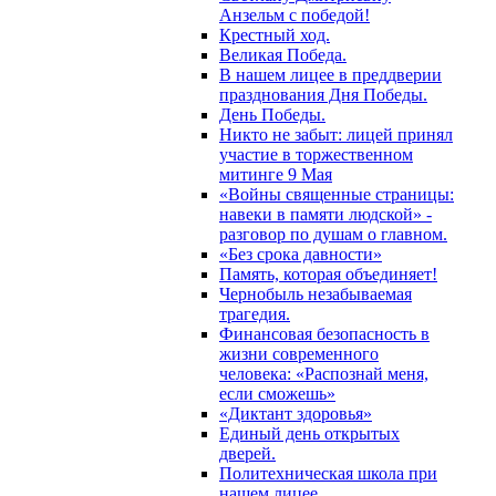
Анзельм с победой!
Крестный ход.
Великая Победа.
В нашем лицее в преддверии
празднования Дня Победы.
День Победы.
Никто не забыт: лицей принял
участие в торжественном
митинге 9 Мая
«Войны священные страницы:
навеки в памяти людской» -
разговор по душам о главном.
«Без срока давности»
Память, которая объединяет!
Чернобыль незабываемая
трагедия.
Финансовая безопасность в
жизни современного
человека: «Распознай меня,
если сможешь»
«Диктант здоровья»
Единый день открытых
дверей.
Политехническая школа при
нашем лицее.