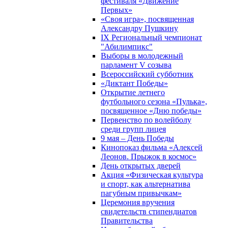
фестиваля «Движение
Первых»
«Своя игра», посвященная
Александру Пушкину
IX Региональный чемпионат
"Абилимпикс"
Выборы в молодежный
парламент V созыва
Всероссийский субботник
«Диктант Победы»
Открытие летнего
футбольного сезона «Пулька»,
посвященное «Дню победы»
Первенство по волейболу
среди групп лицея
9 мая – День Победы
Кинопоказ фильма «Алексей
Леонов. Прыжок в космос»
День открытых дверей
Акция «Физическая культура
и спорт, как альтернатива
пагубным привычкам»
Церемония вручения
свидетельств стипендиатов
Правительства