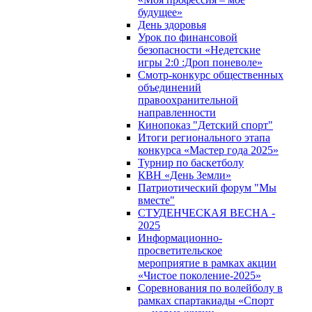
будущее»
День здоровья
Урок по финансовой
безопасности «Недетские
игры 2:0 :Дроп поневоле»
Смотр-конкурс общественных
объединений
правоохранительной
направленности
Кинопоказ "Детский спорт"
Итоги регионального этапа
конкурса «Мастер года 2025»
Турнир по баскетболу
КВН «День Земли»
Патриотический форум "Мы
вместе"
СТУДЕНЧЕСКАЯ ВЕСНА -
2025
Информационно-
просветительское
мероприятие в рамках акции
«Чистое поколение-2025»
Соревнования по волейболу в
рамках спартакиады «Спорт