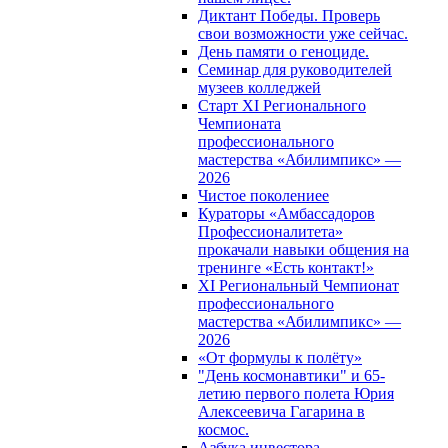
Диктант Победы. Проверь
свои возможности уже сейчас.
День памяти о геноциде.
Семинар для руководителей
музеев колледжей
Старт XI Регионального
Чемпионата
профессионального
мастерства «Абилимпикс» —
2026
Чистое поколениее
Кураторы «Амбассадоров
Профессионалитета»
прокачали навыки общения на
тренинге «Есть контакт!»
XI Региональный Чемпионат
профессионального
мастерства «Абилимпикс» —
2026
«От формулы к полёту»
"День космонавтики" и 65-
летию первого полета Юрия
Алексеевича Гагарина в
космос.
Азбука инвестора.