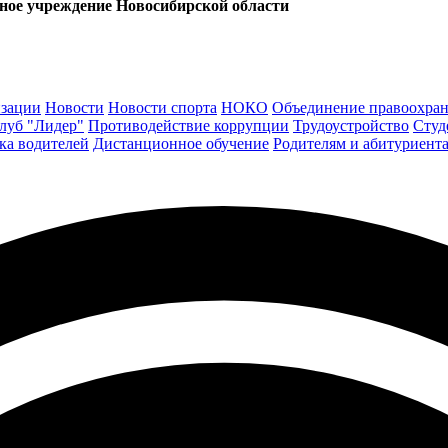
ьное учреждение Новосибирской области
изации
Новости
Новости спорта
НОКО
Объединение правоохран
луб "Лидер"
Противодействие коррупции
Трудоустройство
Студ
ка водителей
Дистанционное обучение
Родителям и абитуриент