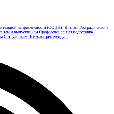
ительной направленности (ООПН) "Витязь"
Географический
ентам и выпускникам
Профессиональная подготовка
ам
Сотрудникам
Психолог рекомендует