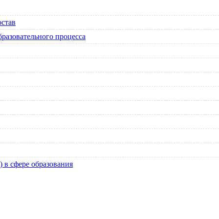
остав
бразовательного процесса
 в сфере образования