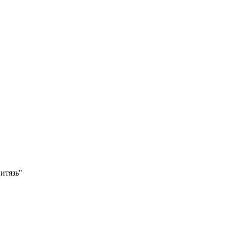
итязь"