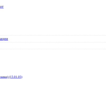
от
зации
авки) (15.01.05)