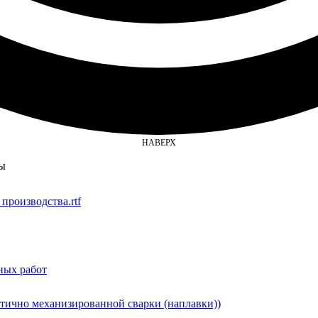
НАВЕРХ
ты
производства.rtf
ных работ
стично механизированной сварки (наплавки))