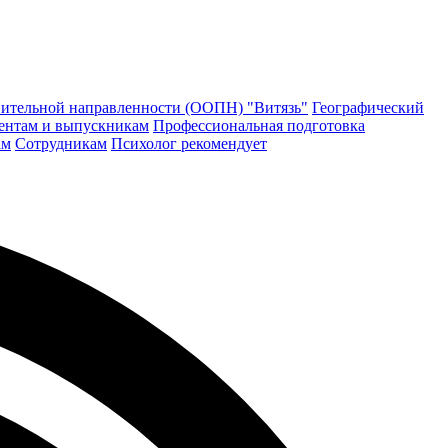
ительной направленности (ООПН) "Витязь"
Географический
ентам и выпускникам
Профессиональная подготовка
ам
Сотрудникам
Психолог рекомендует