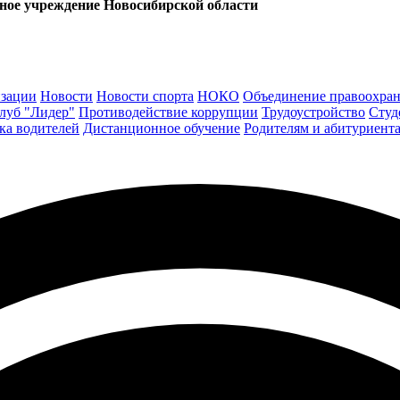
ьное учреждение Новосибирской области
изации
Новости
Новости спорта
НОКО
Объединение правоохран
луб "Лидер"
Противодействие коррупции
Трудоустройство
Студ
ка водителей
Дистанционное обучение
Родителям и абитуриент