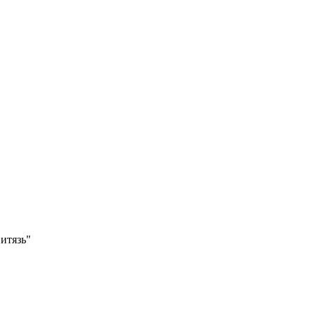
итязь"