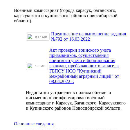
Военный комиссариат (города карасук, баганского,
карасукского и купинского районов новосибирской
области)
Предписание на выполнение задания
0.17 MB
№792 от 16.03.2022
Акт проверки воинского учета
призывников, осуществления
воинского учета и бронирования
граждан, пребывающих в запасе, в
1.8 MB
ГБПОУ НСО "Купинский
межрайонный аграрный лицей" от
08.04.2022 г.
Недостатки устранены в полном объеме и
письменно проинформирован военный
комиссариат г. Карасук, Баганского, Карасукского
и Купинского районов Новосибирской области.
Основные сведения