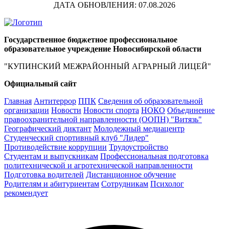
ДАТА ОБНОВЛЕНИЯ: 07.08.2026
Государственное бюджетное профессиональное
образовательное учреждение Новосибирской области
"КУПИНСКИЙ МЕЖРАЙОННЫЙ АГРАРНЫЙ ЛИЦЕЙ"
Официальный сайт
Главная
Антитеррор
ППК
Сведения об образовательной
организации
Новости
Новости спорта
НОКО
Объединение
правоохранительной направленности (ООПН) "Витязь"
Географический диктант
Молодежный медиацентр
Студенческий спортивный клуб "Лидер"
Противодействие коррупции
Трудоустройство
Студентам и выпускникам
Профессиональная подготовка
политехнической и агротехнической направленности
Подготовка водителей
Дистанционное обучение
Родителям и абитуриентам
Сотрудникам
Психолог
рекомендует