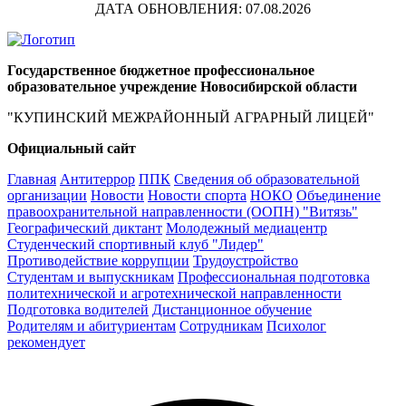
ДАТА ОБНОВЛЕНИЯ: 07.08.2026
Государственное бюджетное профессиональное
образовательное учреждение Новосибирской области
"КУПИНСКИЙ МЕЖРАЙОННЫЙ АГРАРНЫЙ ЛИЦЕЙ"
Официальный сайт
Главная
Антитеррор
ППК
Сведения об образовательной
организации
Новости
Новости спорта
НОКО
Объединение
правоохранительной направленности (ООПН) "Витязь"
Географический диктант
Молодежный медиацентр
Студенческий спортивный клуб "Лидер"
Противодействие коррупции
Трудоустройство
Студентам и выпускникам
Профессиональная подготовка
политехнической и агротехнической направленности
Подготовка водителей
Дистанционное обучение
Родителям и абитуриентам
Сотрудникам
Психолог
рекомендует