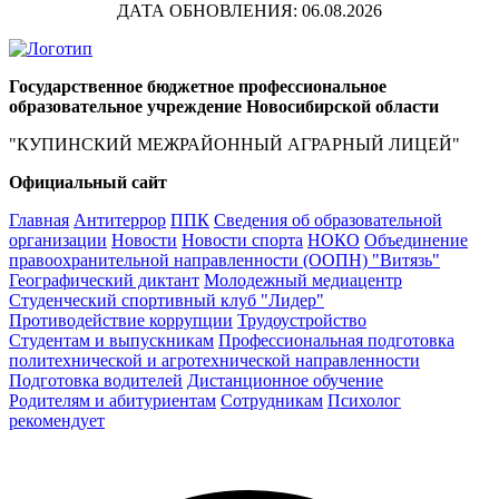
ДАТА ОБНОВЛЕНИЯ: 06.08.2026
Государственное бюджетное профессиональное
образовательное учреждение Новосибирской области
"КУПИНСКИЙ МЕЖРАЙОННЫЙ АГРАРНЫЙ ЛИЦЕЙ"
Официальный сайт
Главная
Антитеррор
ППК
Сведения об образовательной
организации
Новости
Новости спорта
НОКО
Объединение
правоохранительной направленности (ООПН) "Витязь"
Географический диктант
Молодежный медиацентр
Студенческий спортивный клуб "Лидер"
Противодействие коррупции
Трудоустройство
Студентам и выпускникам
Профессиональная подготовка
политехнической и агротехнической направленности
Подготовка водителей
Дистанционное обучение
Родителям и абитуриентам
Сотрудникам
Психолог
рекомендует